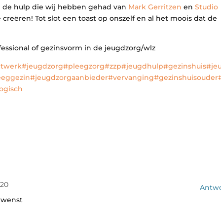
op de hulp die wij hebben gehad van
Mark Gerritzen
en
Studio
eëren! Tot slot een toast op onszelf en al het moois dat de
fessional of gezinsvorm in de jeugdzorg/wlz
twerk
#jeugdzorg
#pleegzorg
#zzp
#jeugdhulp
#gezinshuis
#je
eeggezin
#jeugdzorgaanbieder
#vervanging
#gezinshuisouder
ogisch
:20
Antw
gewenst