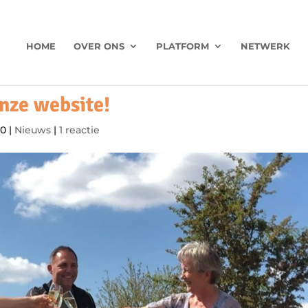
HOME
OVER ONS
PLATFORM
NETWERK
onze website!
20
|
Nieuws
|
1 reactie