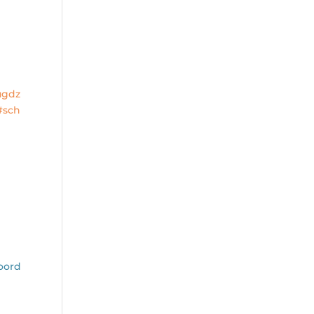
ugdz
#sch
oord