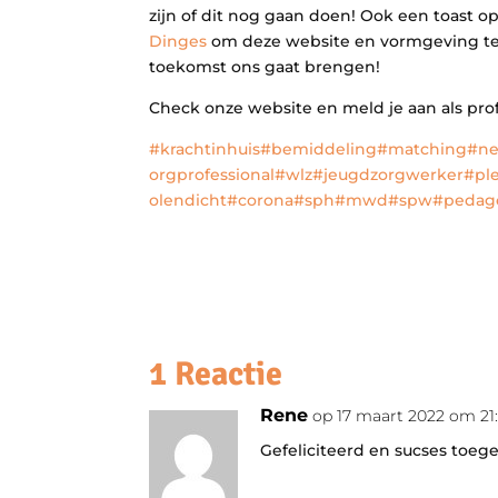
zijn of dit nog gaan doen! Ook een toast 
Dinges
om deze website en vormgeving te cr
toekomst ons gaat brengen!
Check onze website en meld je aan als pro
#krachtinhuis
#bemiddeling
#matching
#ne
orgprofessional
#wlz
#jeugdzorgwerker
#pl
olendicht
#corona
#sph
#mwd
#spw
#pedag
1 Reactie
Rene
op 17 maart 2022 om 21
Gefeliciteerd en sucses toe