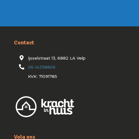
Contact
Ijsselstraat 13, 6882 LA Velp
06-14338806
KVK: 71091785
Volg ons