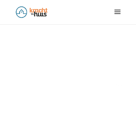
Gemeente
in
samenwerking
Ede
met