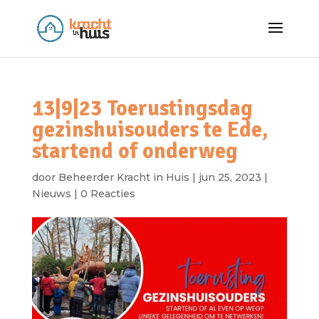
13|9|23 Toerustingsdag
gezinshuisouders te Ede,
startend of onderweg
door
Beheerder Kracht in Huis
|
jun 25, 2023
|
Nieuws
|
0 Reacties