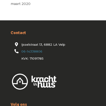
maart 2020
Contact
Ijsselstraat 13, 6882 LA Velp
06-14338806
KVK: 71091785
Volg ons