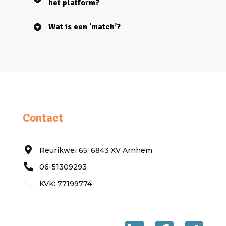
het platform?
Wat is een ‘match’?
Contact
Reurikwei 65, 6843 XV Arnhem
06-51309293
KVK: 77199774