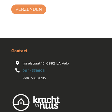
Contact
Ijsselstraat 13, 6882 LA Velp
06-14338806
KVK: 71091785